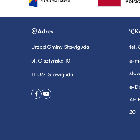
Adres
K
Urząd Gminy Stawiguda
tel.
ul. Olsztyńska 10
e-ma
sta
11-034 Stawiguda
e-Do
AE:
20