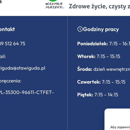
ontakt
Godziny pracy
89 512 64 75
Poniedziałek:
7:15 – 16:
il:
Wtorek:
7:15 – 15:15
wiguda@stawiguda.pl
Środa:
dzień wewnętrz
ręczenia:
Czwartek:
7:15 – 15:15
PL-35300-96611-CTFET-
Piątek:
7:15 – 14:15
Aby zapewnić