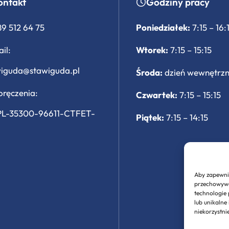
ontakt
Godziny pracy
89 512 64 75
Poniedziałek:
7:15 – 16:
il:
Wtorek:
7:15 – 15:15
wiguda@stawiguda.pl
Środa:
dzień wewnętrz
ręczenia:
Czwartek:
7:15 – 15:15
PL-35300-96611-CTFET-
Piątek:
7:15 – 14:15
Aby zapewnić
przechowywan
technologie
lub unikalne
niekorzystni