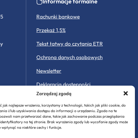
Informacje formalne
15
Rachunki bankowe
Przekaż 1,5%
ny
Tekst łatwy do czytania ETR
Ochrona danych osobowych
Newsletter
Deklaracja dostępności
Zarządzaj zgodą
Ekologia
 jak najlepsze wrażenia, korzystamy z technologii, takich jak pliki cookie, do
Historia Stawigudy
ia i/lub uzyskiwania dostępu do informacji o urządzeniu. Zgoda na te
 pozwoli nam przetwarzać dane, takie jak zachowanie podczas przeglądania
 identyfikatory na tej stronie. Brak wyrażenia zgody lub wycofanie zgody może
System Informacji Przestrzennej
e wpłynąć na niektóre cechy i funkcje.