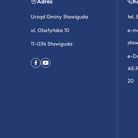
Adres
K
Urząd Gminy Stawiguda
tel.
ul. Olsztyńska 10
e-ma
sta
11-034 Stawiguda
e-Do
AE:
20