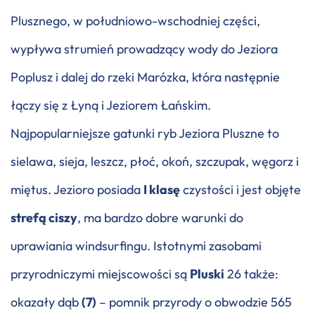
Plusznego, w południowo-wschodniej części,
wypływa strumień prowadzący wody do Jeziora
Poplusz i dalej do rzeki Marózka, która następnie
łączy się z Łyną i Jeziorem Łańskim.
Najpopularniejsze gatunki ryb Jeziora Pluszne to
sielawa, sieja, leszcz, płoć, okoń, szczupak, węgorz i
miętus. Jezioro posiada
I klasę
czystości i jest objęte
strefą ciszy
, ma bardzo dobre warunki do
uprawiania windsurfingu. Istotnymi zasobami
przyrodniczymi miejscowości są
Pluski
26 także:
okazały dąb
(7)
– pomnik przyrody o obwodzie 565