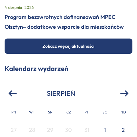
4 sierpnia, 2026
Program bezzwrotnych dofinansowań MPEC
Olsztyn– dodatkowe wsparcie dla mieszkańców
Zobacz więcej aktualności
Kalendarz wydarzeń
PN
WT
ŚR
CZ
PT
SO
ND
27
28
29
30
31
1
2