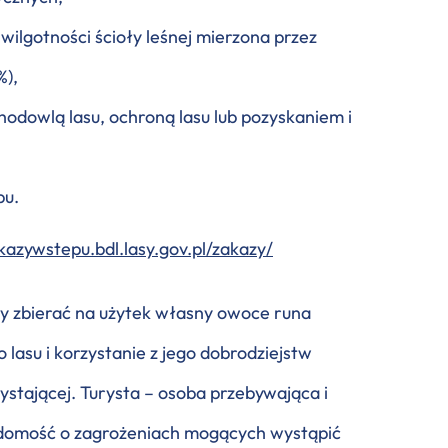
ilgotności ścioły leśnej mierzona przez
%),
odowlą lasu, ochroną lasu lub pozyskaniem i
pu.
akazywstepu.bdl.lasy.gov.pl/zakazy/
y zbierać na użytek własny owoce runa
 lasu i korzystanie z jego dobrodziejstw
stającej. Turysta – osoba przebywająca i
adomość o zagrożeniach mogących wystąpić