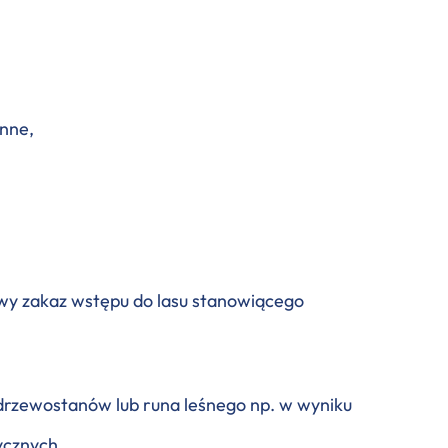
enne,
wy zakaz wstępu do lasu stanowiącego
 drzewostanów lub runa leśnego np. w wyniku
ycznych,