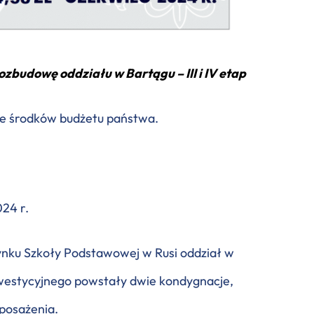
budowę oddziału w Bartągu – III i IV etap
ze środków budżetu państwa.
24 r.
ynku Szkoły Podstawowej w Rusi oddział w
nwestycyjnego powstały dwie kondygnacje,
yposażenia.