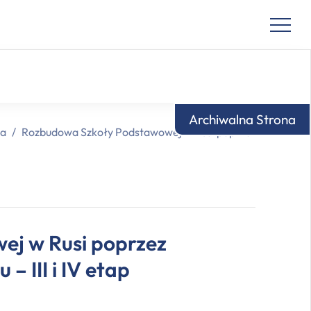
Archiwalna Strona
wa
/
Rozbudowa Szkoły Podstawowej w Rusi poprzez rozbudowę od
j w Rusi poprzez
 III i IV etap