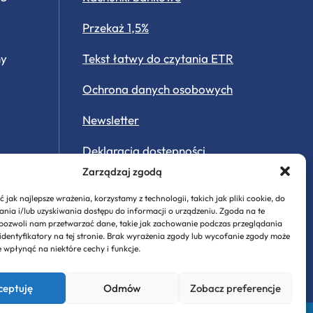
Przekaż 1,5%
ny
Tekst łatwy do czytania ETR
Ochrona danych osobowych
Newsletter
Deklaracja dostępności
Zarządzaj zgodą
Ekologia
 jak najlepsze wrażenia, korzystamy z technologii, takich jak pliki cookie, do
Historia Stawigudy
ia i/lub uzyskiwania dostępu do informacji o urządzeniu. Zgoda na te
 pozwoli nam przetwarzać dane, takie jak zachowanie podczas przeglądania
 identyfikatory na tej stronie. Brak wyrażenia zgody lub wycofanie zgody może
System Informacji Przestrzennej
e wpłynąć na niektóre cechy i funkcje.
ceptuję
Odmów
Zobacz preferencje