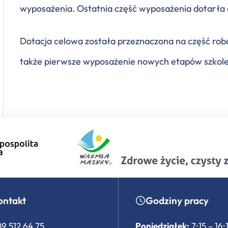
wyposażenia. Ostatnia część wyposażenia dotarła d
Dotacja celowa została przeznaczona na część ro
także pierwsze wyposażenie nowych etapów szkole
ontakt
Godziny pracy
89 512 64 75
Poniedziałek:
7:15 – 16: