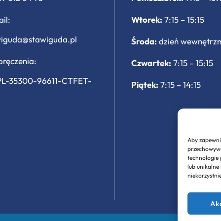
il:
Wtorek:
7:15 – 15:15
wiguda@stawiguda.pl
Środa:
dzień wewnętrz
ręczenia:
Czwartek:
7:15 – 15:15
PL-35300-96611-CTFET-
Piątek:
7:15 – 14:15
Aby zapewnić
przechowywan
technologie
lub unikalne
niekorzystni
Ak