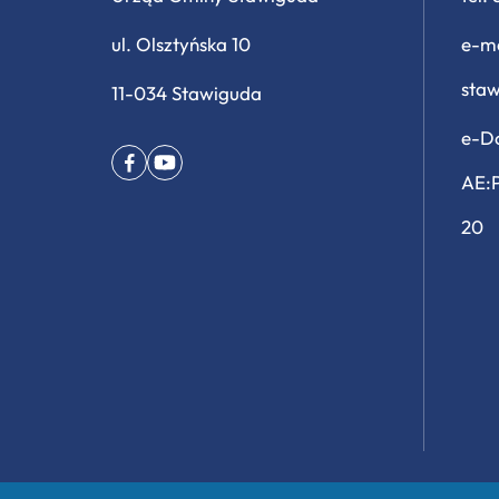
ul. Olsztyńska 10
e-ma
sta
11-034 Stawiguda
e-Do
AE:
20