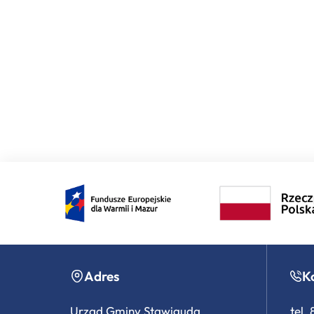
Adres
K
Urząd Gminy Stawiguda
tel.