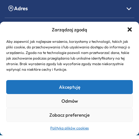
Adres
Kontakt
Zarządzaj zgodą
Aby zapewnić jak najlepsze wrażenia, korzystamy z technologii, takich jak
Godziny pracy
pliki cookie, do przechowywania i/lub uzyskiwania dostępu do informacji o
urządzeniu. Zgoda na te technologie pozwoli nam przetwarzać dane, takie
jak zachowanie podczas przeglądania lub unikalne identyfikatory na tej
stronie. Brak wyrażenia zgody lub wycofanie zgody może niekorzystnie
Informacje formalne
wpłynąć na niektóre cechy i funkcje.
Akceptuję
Odmów
Zobacz preferencje
© 2026 Gmina Stawiguda
Polityka plików cookies
Mapa strony