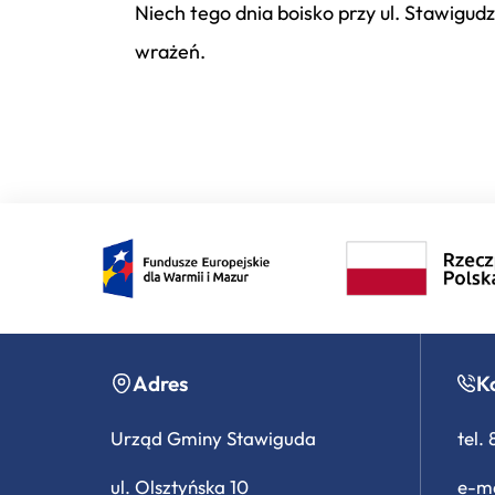
Niech tego dnia boisko przy ul. Stawigu
wrażeń.
Adres
K
Urząd Gminy Stawiguda
tel.
ul. Olsztyńska 10
e-ma