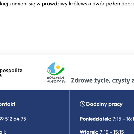
dzkiej zamieni się w prawdziwy królewski dwór pełen dob
ontakt
Godziny pracy
89 512 64 75
Poniedziałek:
7:15 – 16:
il:
Wtorek:
7:15 – 15:15