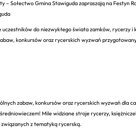
roty – Sołectwo Gmina Stawiguda zapraszają na Festyn
guda
 uczestników do niezwykłego świata zamków, rycerzy i ks
 zabaw, konkursów oraz rycerskich wyzwań przygotowanyc
pólnych zabaw, konkursów oraz rycerskich wyzwań dla c
średniowieczem! Mile widziane stroje rycerzy, księżnicz
 związanych z tematyką rycerską.