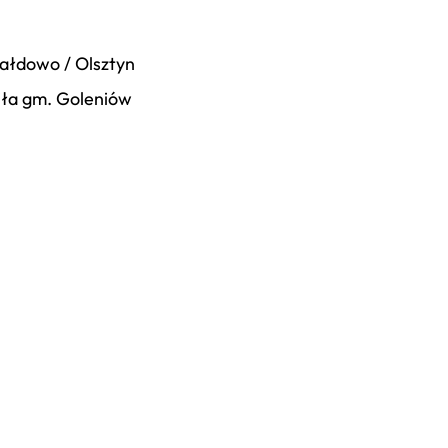
iałdowo / Olsztyn
Piła gm. Goleniów